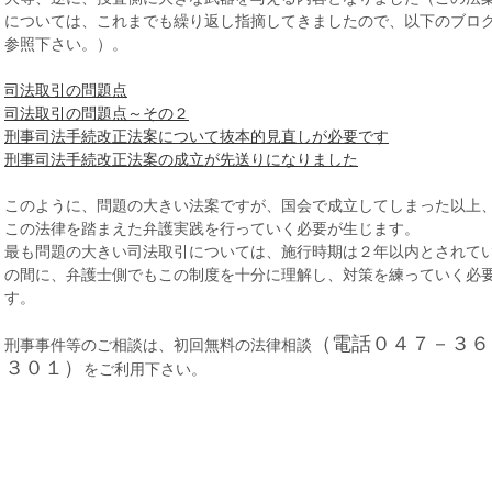
については、これまでも繰り返し指摘してきましたので、以下のブロ
参照下さい。）。
司法取引の問題点
司法取引の問題点～その２
刑事司法手続改正法案について抜本的見直しが必要です
刑事司法手続改正法案の成立が先送りになりました
このように、問題の大きい法案ですが、国会で成立してしまった以上
この法律を踏まえた弁護実践を行っていく必要が生じます。
最も問題の大きい司法取引については、施行時期は２年以内とされて
の間に、弁護士側でもこの制度を十分に理解し、対策を練っていく必
す。
（電話０４７－３６
刑事事件等のご相談は、初回無料の法律相談
３０１）
をご利用下さい。