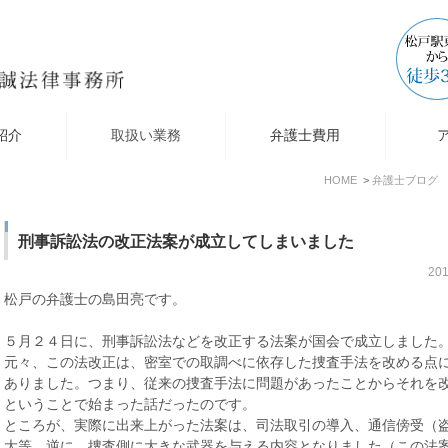
紹介
取扱い業務
弁護士費用
HOME
弁護士ブログ
刑事訴訟法の改正法案が成立してしまいました
20
松戸の弁護士の島田亮です。
５月２４日に、刑事訴訟法などを改正する法案が国会で成立しました
元々、この法改正は、密室での取調べに依存した捜査手法を改める点
ありました。つまり、従来の捜査手法に問題があったことからそれを
ということで始まった話だったのです。
ところが、実際に出来上がった法案は、司法取引の導入、通信傍受（
大等、逆に、捜査側に大きな武器を与える内容となりました（この法