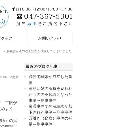
アクセス
お問い合わせ
刑事訴訟法の改正法案が成立してしまいました
最近のブログ記事
調停で離婚が成立した事
16.06.12更新
例
覚せい剤の所持を疑われ
たものの不起訴となった
。
事例～刑事事件
に、主眼が
痴漢事件で勾留請求が却
改めよう、
下された事例～刑事事件
万引き（窃盗）事件の補
盗聴）の拡
足～刑事事件
案の問題点