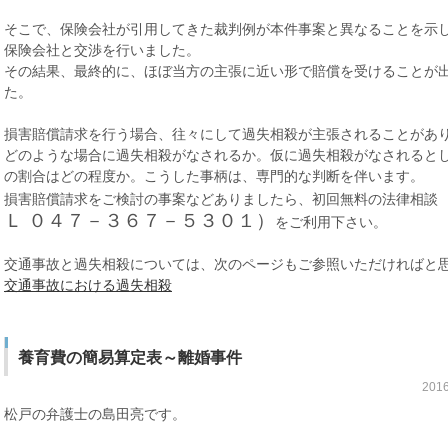
そこで、保険会社が引用してきた裁判例が本件事案と異なることを示
保険会社と交渉を行いました。
その結果、最終的に、ほぼ当方の主張に近い形で賠償を受けることが
た。
損害賠償請求を行う場合、往々にして過失相殺が主張されることがあ
どのような場合に過失相殺がなされるか。仮に過失相殺がなされると
の割合はどの程度か。こうした事柄は、専門的な判断を伴います。
損害賠償請求をご検討の事案などありましたら、初回無料の法律相談
Ｌ ０４７－３６７－５３０１）
をご利用下さい。
交通事故と過失相殺については、次のページもご参照いただければと
交通事故における過失相殺
養育費の簡易算定表～離婚事件
201
松戸の弁護士の島田亮です。