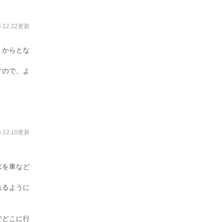
6.12.22更新
）からとな
すので、よ
6.12.10更新
末を車など
れるように
でどこに行