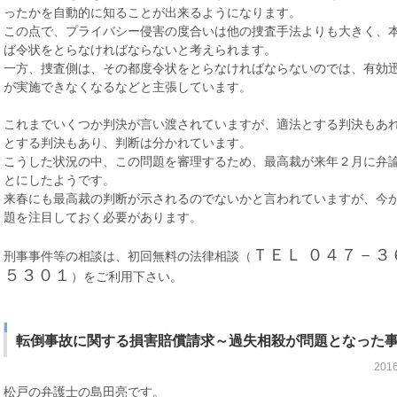
ったかを自動的に知ることが出来るようになります。
この点で、プライバシー侵害の度合いは他の捜査手法よりも大きく、
ば令状をとらなければならないと考えられます。
一方、捜査側は、その都度令状をとらなければならないのでは、有効
が実施できなくなるなどと主張しています。
これまでいくつか判決が言い渡されていますが、適法とする判決もあ
とする判決もあり、判断は分かれています。
こうした状況の中、この問題を審理するため、最高裁が来年２月に弁
とにしたようです。
来春にも最高裁の判断が示されるのでないかと言われていますが、今
題を注目しておく必要があります。
ＴＥＬ ０４７－３
刑事事件等の相談は、初回無料の法律相談（
５３０１
）をご利用下さい。
転倒事故に関する損害賠償請求～過失相殺が問題となった
201
松戸の弁護士の島田亮です。