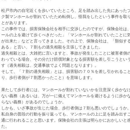
松戸市内の自宅近くを歩いていたところ、足を踏み出した先にあった
ク製マンホールが割れていたため転倒し、怪我をしたという事件を取
とがあります。
この事件では、損害保険会社を相手に交渉したのですが、保険会社は
ールの上を避けて歩くべきだった」「マンホールが割れていたことに
が出来た」などと言ってきました。その上で、保険会社は、「類似す
ある」と言い、７割もの過失相殺を主張してきました。
過失相殺とは、大雑把に言いますと、事故が発生したことに被害者側
わっている場合、その分だけ賠償対象となる損害額を差し引こうとい
す（過失相殺は、交通事故でよく問題となります）。
そして、「７割の過失相殺」とは、損害額の７０％を差し引かれるこ
り、歩行者側が７割悪かったこと）を意味します。
果たして歩行者には、マンホールが割れていないかを注意深く歩かな
ない義務（あるいは、万が一に備えてマンホールを避けるように歩か
らない義務）があるのでしょうか。
しかも、いざ事故が生じた場合、歩行者側は７割も悪いのでしょうか
私自身の普段の行動を振り返っても、マンホールの上に足を踏み出す
通に行われることと思います。保険会社の主張は明らかにおかしいと
た。