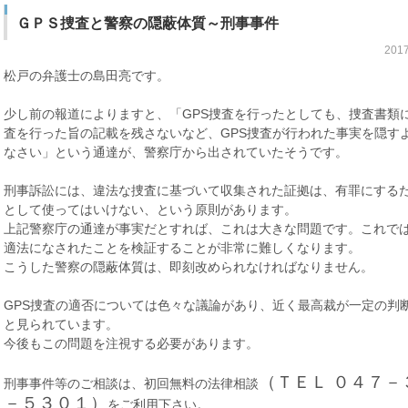
ＧＰＳ捜査と警察の隠蔽体質～刑事事件
201
松戸の弁護士の島田亮です。
少し前の報道によりますと、「GPS捜査を行ったとしても、捜査書類に
査を行った旨の記載を残さないなど、GPS捜査が行われた事実を隠す
なさい」という通達が、警察庁から出されていたそうです。
刑事訴訟には、違法な捜査に基づいて収集された証拠は、有罪にする
として使ってはいけない、という原則があります。
上記警察庁の通達が事実だとすれば、これは大きな問題です。これで
適法になされたことを検証することが非常に難しくなります。
こうした警察の隠蔽体質は、即刻改められなければなりません。
GPS捜査の適否については色々な議論があり、近く最高裁が一定の判
と見られています。
今後もこの問題を注視する必要があります。
（ＴＥＬ ０４７－
刑事事件等のご相談は、初回無料の法律相談
－５３０１）
をご利用下さい。