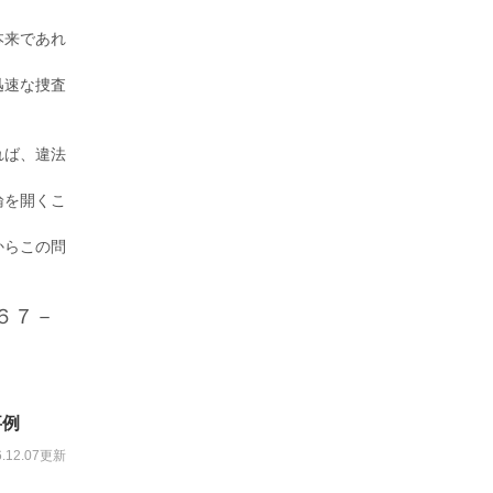
本来であれ
迅速な捜査
れば、違法
論を開くこ
からこの問
６７－
事例
6.12.07更新