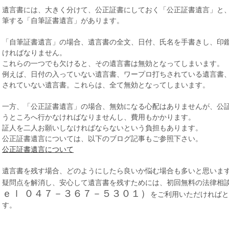
遺言書には、大きく分けて、公正証書にしておく「公正証書遺言」と
筆する「自筆証書遺言」があります。
「自筆証書遺言」の場合、遺言書の全文、日付、氏名を手書きし、印
ければなりません。
これらの一つでも欠けると、その遺言書は無効となってしまいます。
例えば、日付の入っていない遺言書、ワープロ打ちされている遺言書
されていない遺言書。これらは、全て無効となってしまいます。
一方、「公正証書遺言」の場合、無効になる心配はありませんが、公
うところへ行かなければなりませんし、費用もかかります。
証人を二人お願いしなければならないという負担もあります。
公正証書遺言については、以下のブログ記事もご参照下さい。
公正証書遺言について
遺言書を残す場合、どのようにしたら良いか悩む場合も多いと思いま
疑問点を解消し、安心して遺言書を残すためには、初回無料の法律相
ｅｌ ０４７－３６７－５３０１）
をご利用いただければと
す。