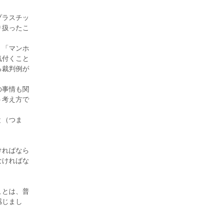
プラスチッ
り扱ったこ
、「マンホ
気付くこと
る裁判例が
の事情も関
う考え方で
と（つま
ければなら
なければな
。
ことは、普
感じまし